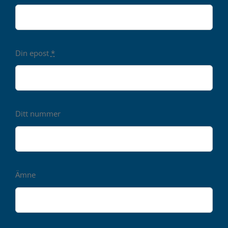
Din epost
*
Ditt nummer
Ämne